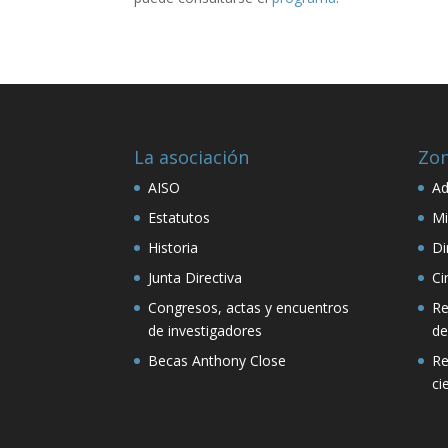
La asociación
Zon
AISO
Ad
Estatutos
Mi
Historia
Di
Junta Directiva
Ci
Congresos, actas y encuentros
Re
de investigadores
de
Becas Anthony Close
Re
ci