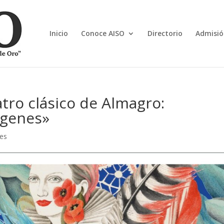
Inicio
Conoce AISO
Directorio
Admisió
atro clásico de Almagro:
rgenes»
nes