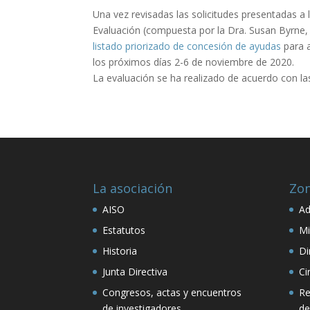
Una vez revisadas las solicitudes presentadas a 
Evaluación (compuesta por la Dra. Susan Byrne, el
listado priorizado de concesión de ayudas
para a
los próximos días 2-6 de noviembre de 2020.
La evaluación se ha realizado de acuerdo con l
La asociación
Zon
AISO
Ad
Estatutos
Mi
Historia
Di
Junta Directiva
Ci
Congresos, actas y encuentros
Re
de investigadores
de