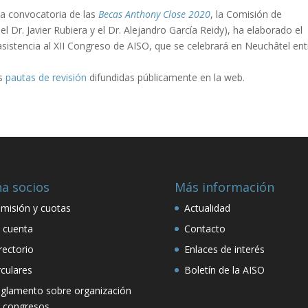
la convocatoria de las
Becas Anthony Close 2020
, la Comisión de
 Dr. Javier Rubiera y el Dr. Alejandro García Reidy), ha elaborado el
sistencia al XII Congreso de AISO, que se celebrará en Neuchâtel ent
as
pautas de revisión
difundidas públicamente en la web.
a socios
Más información
misión y cuotas
Actualidad
 cuenta
Contacto
rectorio
Enlaces de interés
rculares
Boletín de la AISO
glamento sobre organización
 congresos